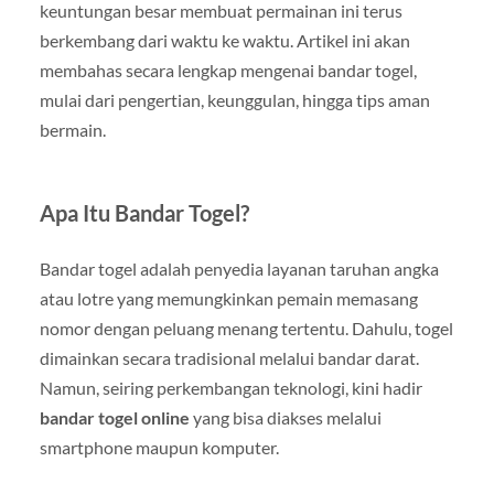
keuntungan besar membuat permainan ini terus
berkembang dari waktu ke waktu. Artikel ini akan
membahas secara lengkap mengenai bandar togel,
mulai dari pengertian, keunggulan, hingga tips aman
bermain.
Apa Itu Bandar Togel?
Bandar togel adalah penyedia layanan taruhan angka
atau lotre yang memungkinkan pemain memasang
nomor dengan peluang menang tertentu. Dahulu, togel
dimainkan secara tradisional melalui bandar darat.
Namun, seiring perkembangan teknologi, kini hadir
bandar togel online
yang bisa diakses melalui
smartphone maupun komputer.