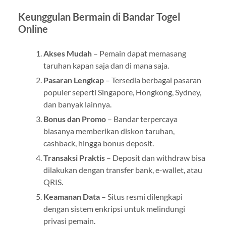
Keunggulan Bermain di Bandar Togel
Online
Akses Mudah
– Pemain dapat memasang
taruhan kapan saja dan di mana saja.
Pasaran Lengkap
– Tersedia berbagai pasaran
populer seperti Singapore, Hongkong, Sydney,
dan banyak lainnya.
Bonus dan Promo
– Bandar terpercaya
biasanya memberikan diskon taruhan,
cashback, hingga bonus deposit.
Transaksi Praktis
– Deposit dan withdraw bisa
dilakukan dengan transfer bank, e-wallet, atau
QRIS.
Keamanan Data
– Situs resmi dilengkapi
dengan sistem enkripsi untuk melindungi
privasi pemain.